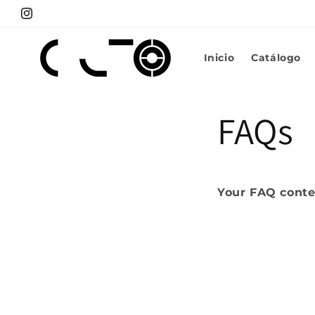
Ir
directamente
Instagram
al contenido
Inicio
Catálogo
FAQs
Your FAQ conte