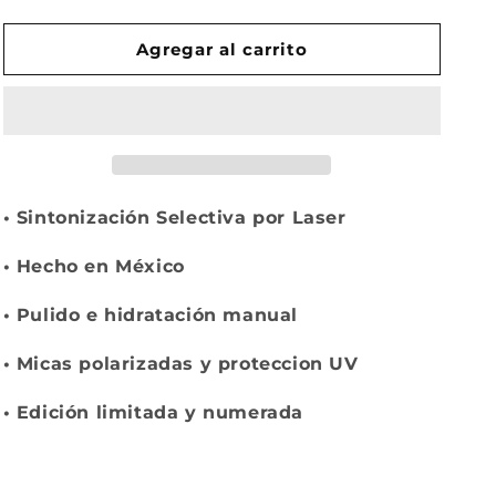
cantidad
cantidad
para
para
FUGA
FUGA
Agregar al carrito
•
Sintonización Selectiva por Laser
•
Hecho en México
•
Pulido e hidratación manual
•
Micas polarizadas y proteccion UV
•
Edición limitada y numerada