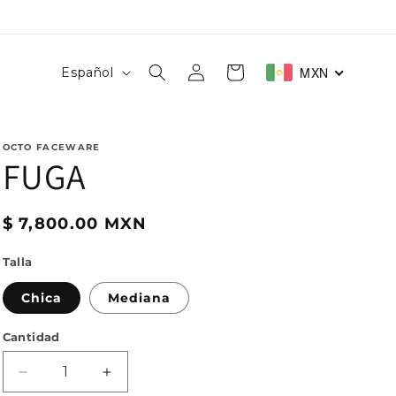
Iniciar
I
Carrito
MXN
Español
sesión
d
i
o
OCTO FACEWARE
FUGA
m
a
Precio
$ 7,800.00 MXN
habitual
Talla
Chica
Mediana
Cantidad
Reducir
Aumentar