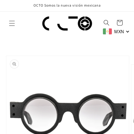
Ir
OCTO Somos la nueva visión mexicana
directamente
al contenido
Carrito
MXN
Ir
directamente
a la
información
del producto