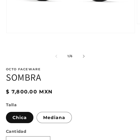
A
e
Abrir
m
elemento
2
multimedia
e
1
u
en
v
de
1
/
6
una
m
ventana
modal
OCTO FACEWARE
SOMBRA
Precio
$ 7,800.00 MXN
habitual
Talla
Chica
Mediana
Cantidad